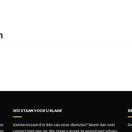
n
WIJ STAAN VOOR U KLAAR
B
 en
Geïnteresseerd in één van onze diensten? Neem dan snel
De
 en
contact met ons op. We staan u graag te woord met advies