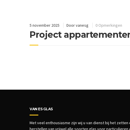
5 november 2025
Door
vanesg
0 Opmerkingen
Project appartemente
VAN ES GLAS
Met veel enthousiasme zijn wij u van dienst bij het zetten
herstellen van vrijwel alle soorten glas voor particulieren