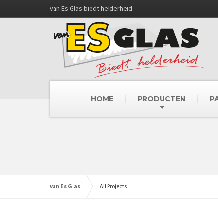
van Es Glas biedt helderheid
HOME
PRODUCTEN
P
van Es Glas
All Projects