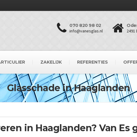
070 820 98 02
Oder
info@vanesglas.nl
2491 
ARTICULIER
ZAKELIJK
REFERENTIES
OFFE
Glasschade in Haaglanden
eren in Haaglanden? Van Es gl