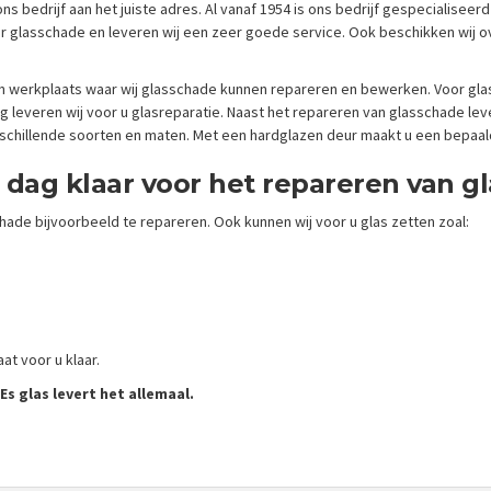
ons bedrijf aan het juiste adres. Al vanaf 1954 is ons bedrijf gespecialisee
or glasschade en leveren wij een zeer goede service. Ook beschikken wij ove
 werkplaats waar wij glasschade kunnen repareren en bewerken. Voor glass
leveren wij voor u glasreparatie. Naast het repareren van glasschade lever
 verschillende soorten en maten. Met een hardglazen deur maakt u een bepaald
r dag klaar voor het repareren van g
hade bijvoorbeeld te repareren. Ook kunnen wij voor u glas zetten zoal:
at voor u klaar.
Es glas levert het allemaal.