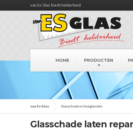
van Es Glas biedt helderheid
HOME
PRODUCTEN
P
van Es Glas
Glasschade in Haaglanden
Glasschade laten repar