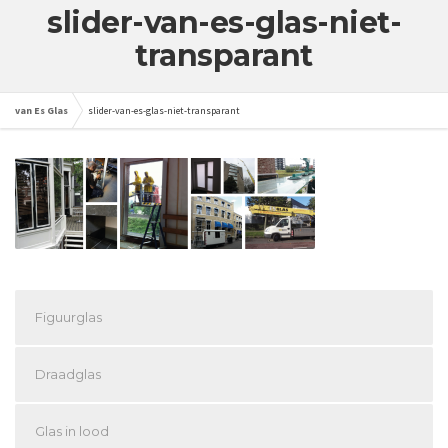
slider-van-es-glas-niet-
transparant
van Es Glas
slider-van-es-glas-niet-transparant
Figuurglas
Draadglas
Glas in lood